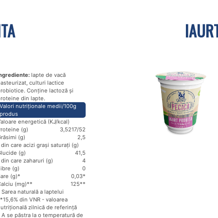
ITA
IAUR
ngrediente:
lapte de vacă
asteurizat, culturi lactice
robiotice. Conține lactoză și
roteine din lapte.
Valori nutriționale medii/100g
produs
aloare energetică (KJ/kcal)
roteine (g)
3,5
217/52
răsimi (g)
2,5
 din care acizi grași saturați (g)
lucide (g)
4
1,5
 din care zaharuri (g)
4
ibre (g)
0
are (g)*
0,03*
alciu (mg)**
125**
 Sarea naturală a laptelui
*15,6% din VNR - valoarea
utrițională zilnică de referință
 A se păstra la o temperatură de