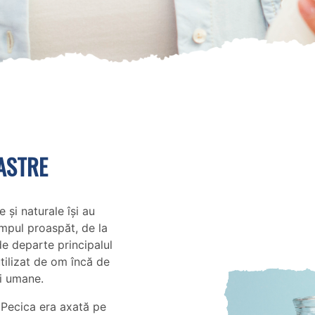
ASTRE
și naturale își au
impul proaspăt, de la
de departe principalul
utilizat de om încă de
ei umane.
 Pecica era axată pe