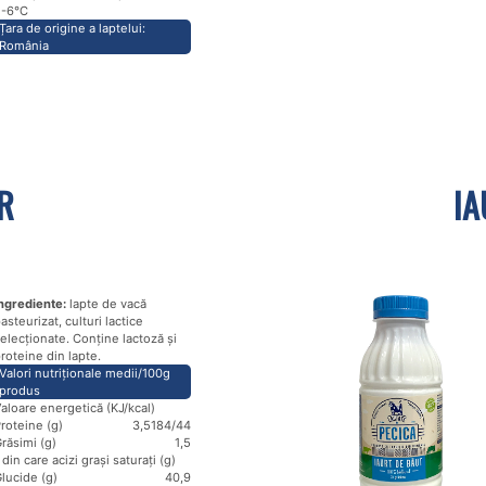
2-6℃
Țara de origine a laptelui:
România
R
IA
ngrediente:
lapte de vacă
asteurizat, culturi lactice
elecționate. Conține lactoză și
roteine din lapte.
Valori nutriționale medii/100g
produs
aloare energetică (KJ/kcal)
roteine (g)
3,5
184/44
răsimi (g)
1,5
 din care acizi grași saturați (g)
lucide (g)
4
0,9