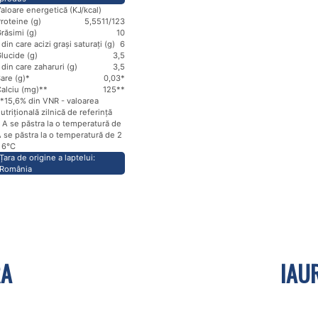
aloare energetică (KJ/kcal)
roteine (g)
5,5
511/123
răsimi (g)
10
 din care acizi grași saturați (g)
6
lucide (g)
3,5
 din care zaharuri (g)
3,5
are (g)*
0,03*
alciu (mg)**
125**
*15,6% din VNR - valoarea
utrițională zilnică de referință
 A se păstra la o temperatură de
 se păstra la o temperatură de 2
- 6℃
Țara de origine a laptelui:
România
RA
IAU