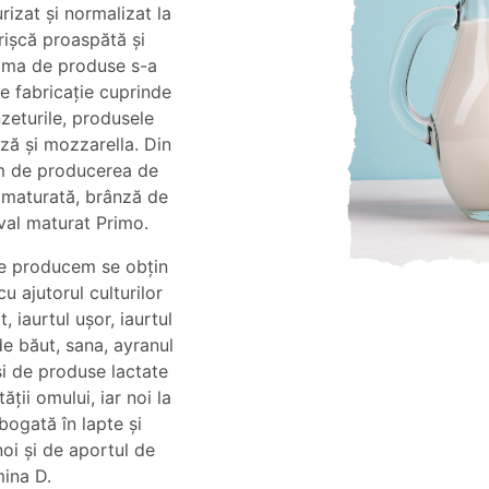
izat și normalizat la
rișcă proaspătă și
ama de produse s-a
de fabricație cuprinde
zeturile, produsele
ză și mozzarella. Din
m de producerea de
 maturată, brânză de
val maturat Primo.
 le producem se obțin
u ajutorul culturilor
, iaurtul ușor, iaurtul
 de băut, sana, ayranul
și de produse lactate
ții omului, iar noi la
bogată în lapte și
noi și de aportul de
mina D.