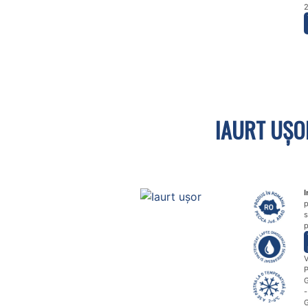
IAURT UȘO
I
p
s
p
V
P
G
-
G