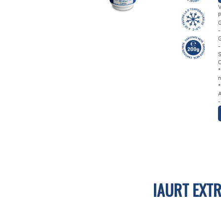
V
P
G
-
G
-
S
C
*
n
*
A
IAURT EXT