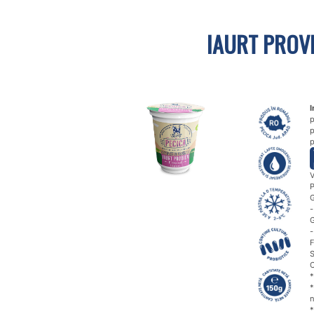
IAURT PROV
I
p
p
p
V
P
G
-
G
-
F
S
C
*
*
n
*