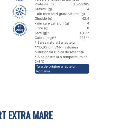
Proteine (g)
3,5
272/65
Grăsimi (g)
4
- din care acizi grași saturați (g)
Glucide (g)
4
2,4
- din care zaharuri (g)
4
Fibre (g)
0
Sare (g)*
0,03*
Calciu (mg)**
125**
* Sarea naturală a laptelui
**15,6% din VNR - valoarea
nutrițională zilnică de referință
* A se păstra la o temperatură de
2-6℃
Țara de origine a laptelui:
România
RT EXTRA MARE