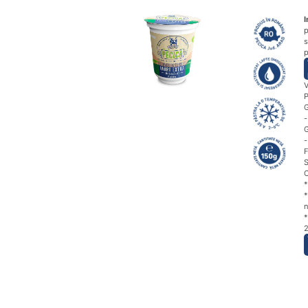
I
p
s
p
V
P
G
-
G
-
F
S
C
*
*
n
*