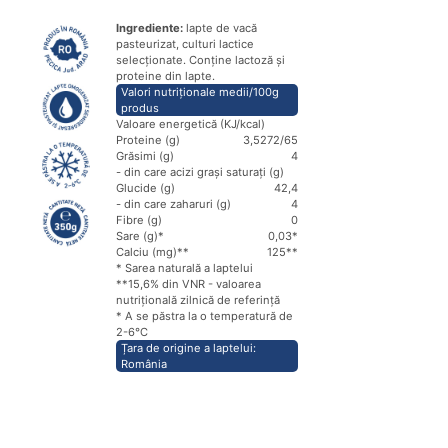
Ingrediente:
lapte de vacă
pasteurizat, culturi lactice
selecționate. Conține lactoză și
proteine din lapte.
Valori nutriționale medii/100g
produs
Valoare energetică (KJ/kcal)
Proteine (g)
3,5
272/65
Grăsimi (g)
4
- din care acizi grași saturați (g)
Glucide (g)
4
2,4
- din care zaharuri (g)
4
Fibre (g)
0
Sare (g)*
0,03*
Calciu (mg)**
125**
* Sarea naturală a laptelui
**15,6% din VNR - valoarea
nutrițională zilnică de referință
* A se păstra la o temperatură de
2-6℃
Țara de origine a laptelui:
România