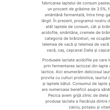
fabricarea laptelui de consum pasteur
un procent de grăsime de 3.5%, f
smântână fermentată, între timp g
lărgit. În prezent, programul nostru 
atât laptele de consum, cât și brân
acidofile, smântâna, cremele de brân
categoria de brânzeturi, ne ocupă
telemea de vacă și telemea de vacă
vacă, caș, cașcaval Dalia și cașca
Produsele lactate acidofile pe care
prin fermentarea lactozei din lapte c
lactice. Aici enumerăm deliciosul iaurt
provita cu culturi probiotice, iaurtul
și laptele bătut. Consumul de lapte 
are numeroase beneficii asupra sănătă
Pecica avem grijă zilnic de dieta 
produse lactate a fiecăruia dintre 
calciu, potasiu și vita