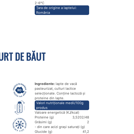
2-6℃
Țara de origine a laptelui:
România
URT DE BĂUT
Ingrediente:
lapte de vacă
pasteurizat, culturi lactice
selecționate. Conține lactoză și
proteine din lapte.
Valori nutriționale medii/100g
produs
Valoare energetică (KJ/kcal)
Proteine (g)
3,5
202/48
Grăsimi (g)
2
- din care acizi grași saturați (g)
Glucide (g)
4
1,2