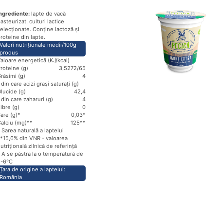
ngrediente:
lapte de vacă
asteurizat, culturi lactice
elecționate. Conține lactoză și
roteine din lapte.
Valori nutriționale medii/100g
produs
aloare energetică (KJ/kcal)
roteine (g)
3,5
272/65
răsimi (g)
4
 din care acizi grași saturați (g)
lucide (g)
4
2,4
 din care zaharuri (g)
4
ibre (g)
0
are (g)*
0,03*
alciu (mg)**
125**
 Sarea naturală a laptelui
*15,6% din VNR - valoarea
utrițională zilnică de referință
 A se păstra la o temperatură de
2-6℃
Țara de origine a laptelui:
România