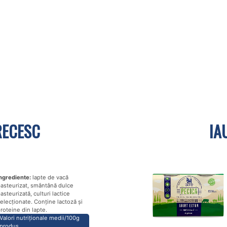
RECESC
IA
ngrediente:
lapte de vacă
asteurizat, smântână dulce
asteurizată, culturi lactice
elecționate. Conține lactoză și
roteine din lapte.
Valori nutriționale medii/100g
produs