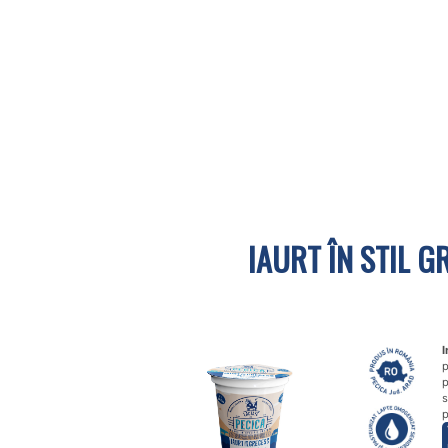
IAURT ÎN STIL G
I
p
p
s
p