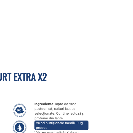
URT EXTRA X2
Ingrediente:
lapte de vacă
pasteurizat, culturi lactice
selecționate. Conține lactoză și
proteine din lapte.
Valori nutriționale medii/100g
produs
Valoare energetică (KJ/kcal)