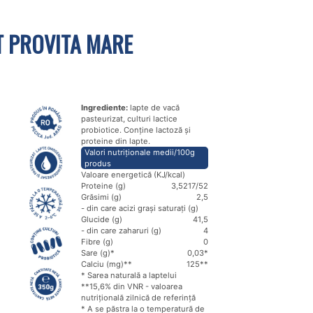
T PROVITA MARE
Ingrediente:
lapte de vacă
pasteurizat, culturi lactice
probiotice. Conține lactoză și
proteine din lapte.
Valori nutriționale medii/100g
produs
Valoare energetică (KJ/kcal)
Proteine (g)
3,5
217/52
Grăsimi (g)
2,5
- din care acizi grași saturați (g)
Glucide (g)
4
1,5
- din care zaharuri (g)
4
Fibre (g)
0
Sare (g)*
0,03*
Calciu (mg)**
125**
* Sarea naturală a laptelui
**15,6% din VNR - valoarea
nutrițională zilnică de referință
* A se păstra la o temperatură de