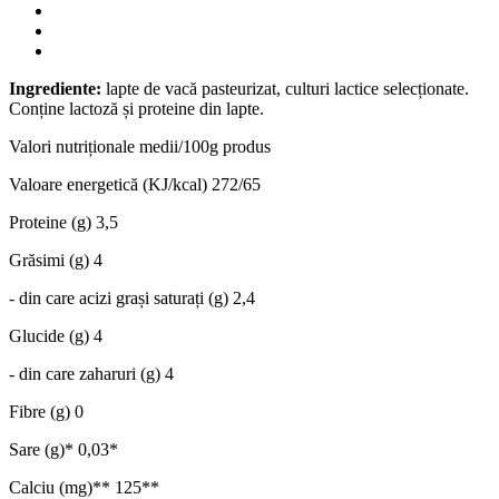
Ingrediente:
lapte de vacă pasteurizat, culturi lactice selecționate.
Conține lactoză și proteine din lapte.
Valori nutriționale medii/100g produs
Valoare energetică (KJ/kcal)
272/65
Proteine (g)
3,5
Grăsimi (g)
4
- din care acizi grași saturați (g)
2,4
Glucide (g)
4
- din care zaharuri (g)
4
Fibre (g)
0
Sare (g)*
0,03*
Calciu (mg)**
125**