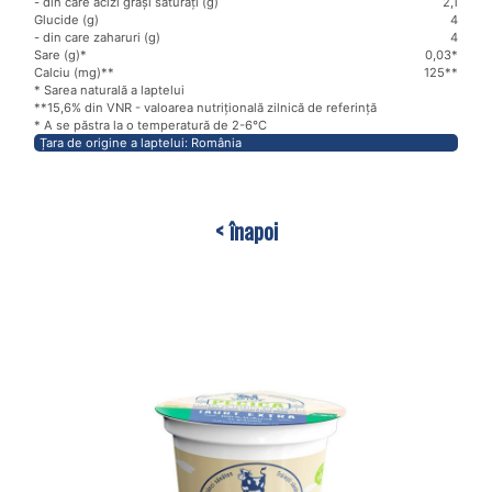
- din care acizi grași saturați (g)
2,1
Glucide (g)
4
- din care zaharuri (g)
4
Sare (g)*
0,03*
Calciu (mg)**
125**
* Sarea naturală a laptelui
**15,6% din VNR - valoarea nutrițională zilnică de referință
* A se păstra la o temperatură de 2-6℃
Țara de origine a laptelui: România
< înapoi