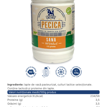
Ingrediente:
lapte de vacă pasteurizat, culturi lactice selecționate.
Conține lactoză și proteine din lapte.
Valori nutriționale medii/100g produs
Valoare energetică (KJ/kcal)
234/56
Proteine (g)
3,5
Grăsimi (g)
3,5